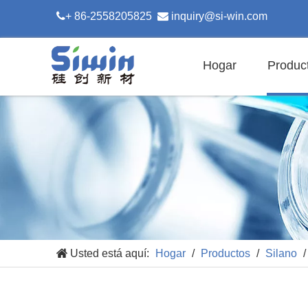

+ 86-2558205825

inquiry@si-win.com
Hogar
Produc
Usted está aquí:
Hogar
/
Productos
/
Silano