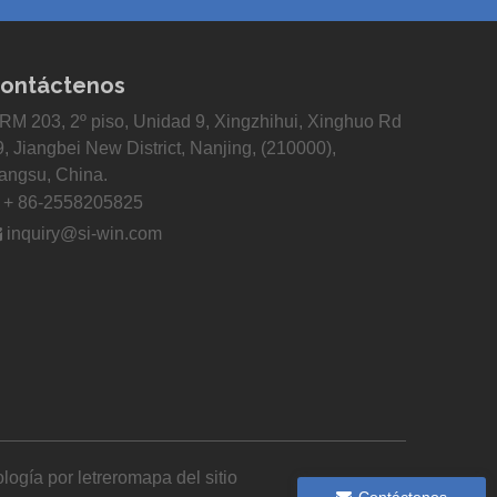
ontáctenos
RM 203, 2º piso, Unidad 9, Xingzhihui, Xinghuo Rd
9, Jiangbei New District, Nanjing, (210000),
iangsu, China.

+ 86-2558205825

inquiry@si-win.com
logía por
letrero
mapa del sitio