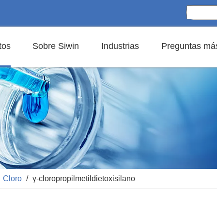
tos
Sobre Siwin
Industrias
Preguntas más
/
Cloro
/
γ-cloropropilmetildietoxisilano