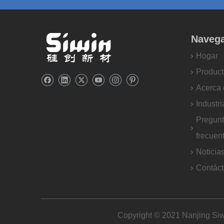
Naveg
Hogar
Product
Acerca 
Industri
Pregun
frecuen
Noticia
Contác
Copyright © 2021 Nanjing Siw