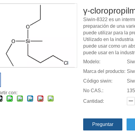
γ-cloropropilm
Siwin-8322 es un interm
preparación de una var
puede utilizar para la p
Utilizado en la industri
puede usar como un abs
puede usar en la industri
Modelo:
Siw
Marca del producto:
Siw
Código siwin:
Siw
No CAS.:
135
tir con:
Cantidad:
Preguntar