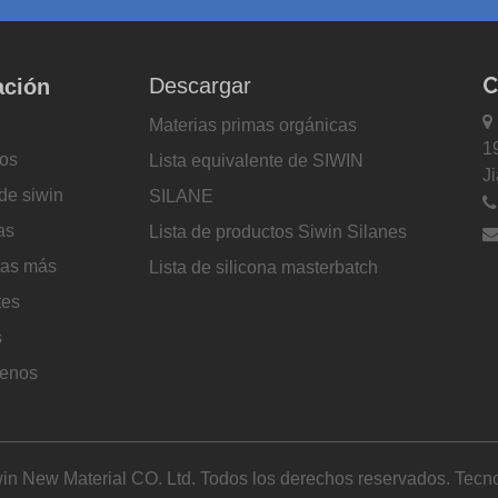
C
Descargar
ación

Materias primas orgánicas
1
os
Lista equivalente de SIWIN
J
de siwin
SILANE
as
Lista de productos Siwin Silanes
tas más
Lista de silicona masterbatch
tes
s
tenos
in New Material CO. Ltd. Todos los derechos reservados. Tecno