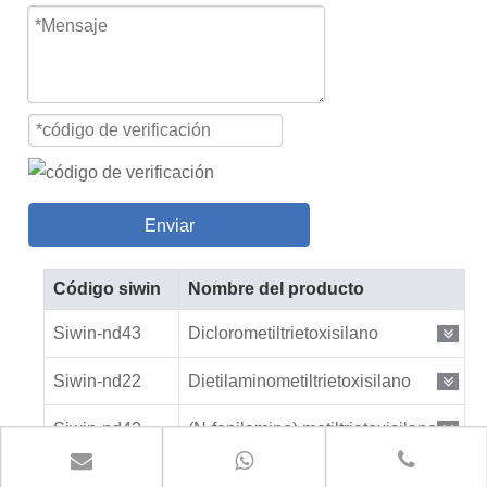
Enviar
Código siwin
Nombre del producto
Siwin-nd43
Diclorometiltrietoxisilano
Siwin-nd22
Dietilaminometiltrietoxisilano
Siwin-nd42
(N-fenilamino) metiltrietoxisilano