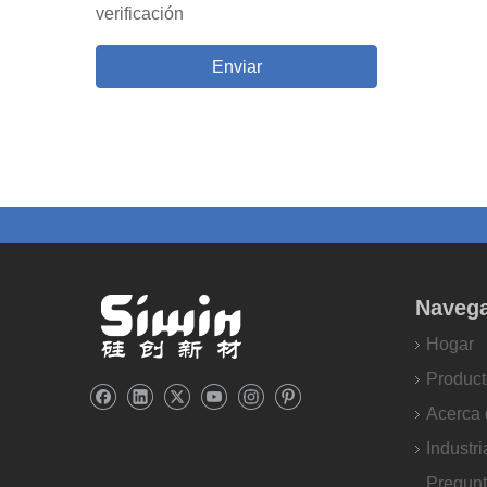
Enviar
Naveg
Hogar
Product
Acerca 
Industri
Pregun