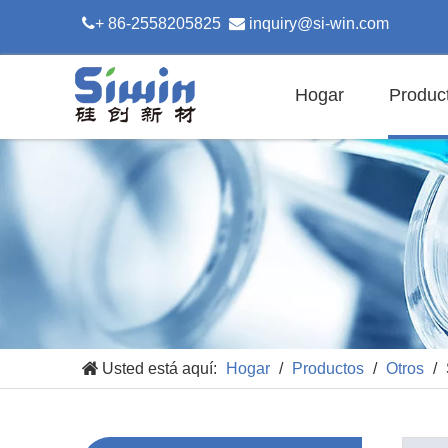

+ 86-2558205825

inquiry@si-win.com
Hogar
Produc
Usted está aquí:
Hogar
/
Productos
/
Otros
/