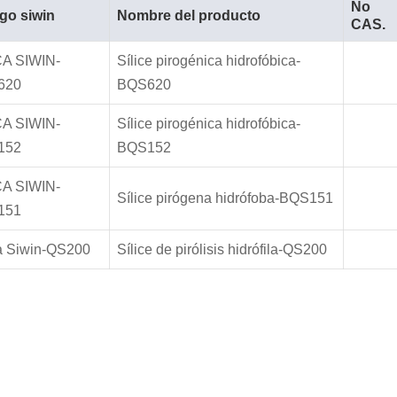
No
go siwin
Nombre del producto
CAS.
CA SIWIN-
Sílice pirogénica hidrofóbica-
620
BQS620
CA SIWIN-
Sílice pirogénica hidrofóbica-
152
BQS152
CA SIWIN-
Sílice pirógena hidrófoba-BQS151
151
ca Siwin-QS200
Sílice de pirólisis hidrófila-QS200