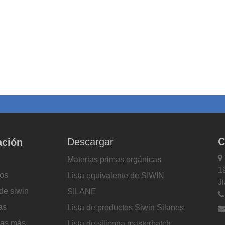
C
Descargar
ación

Materias primas orgánicas
1
os
Lista equivalente de SIWIN
J
de siwin
SILANE
as
Lista de productos Siwin Silanes
tas más
Lista de silicona masterbatch