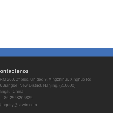
ontáctenos
RM 203, 2º piso, Unidad 9, Xingzhihui, Xinghuo Rd
9, Jiangbei New District, Nanjing, (210000),
iangsu, China.

+ 86-2558205825

inquiry@si-win.com