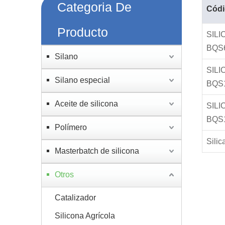
Categoria De
Códi
Producto
SILI
BQS
Silano
SILI
Silano especial
BQS
Aceite de silicona
SILI
BQS
Polímero
Sili
Masterbatch de silicona
Otros
Catalizador
Silicona Agrícola