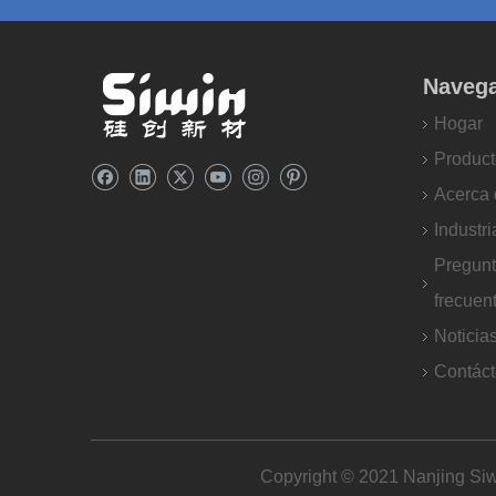
Naveg
Hogar
Product
Acerca 
Industri
Pregun
frecuen
Noticia
Contác
Copyright © 2021 Nanjing Siw