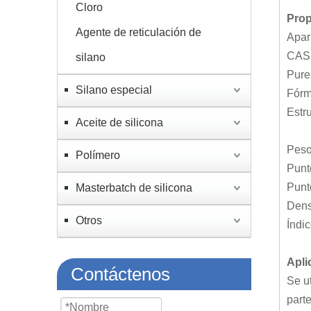
Cloro
Prop
Agente de reticulación de
Apari
CAS 
silano
Pure
Silano especial
Fórm
Estr
Aceite de silicona
Peso
Polímero
Punt
Punt
Masterbatch de silicona
Dens
Otros
Índi
Apli
Contáctenos
Se u
parte