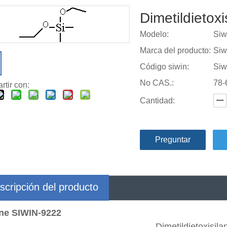
Dimetildietox
Modelo:
Siw
Marca del producto:
Siw
Código siwin:
Siw
No CAS.:
78-
tir con:
Cantidad:
Preguntar
scripción del producto
ane SIWIN-9222
Dimetildietoxisila