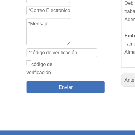
Debi
traba
Adem
Emba
Tamb
Alma
Ante
Enviar