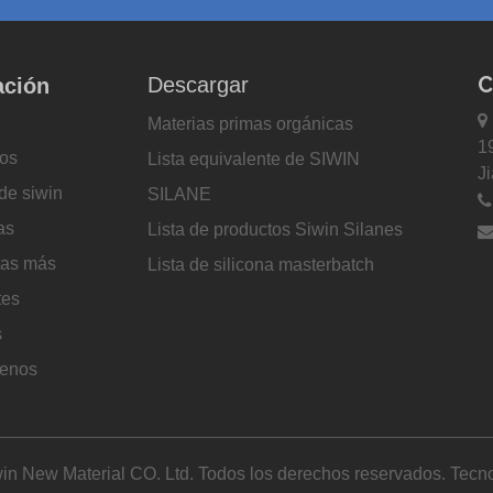
C
Descargar
ación

Materias primas orgánicas
1
os
Lista equivalente de SIWIN
J
de siwin
SILANE
as
Lista de productos Siwin Silanes
tas más
Lista de silicona masterbatch
tes
s
tenos
in New Material CO. Ltd. Todos los derechos reservados. Tecno