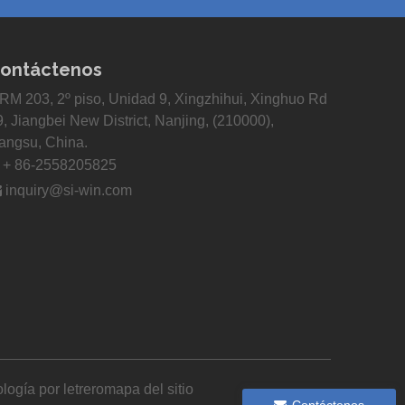
ontáctenos
RM 203, 2º piso, Unidad 9, Xingzhihui, Xinghuo Rd
9, Jiangbei New District, Nanjing, (210000),
iangsu, China.

+ 86-2558205825

inquiry@si-win.com
logía por
letrero
mapa del sitio