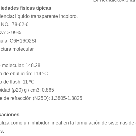
iedades físicas típicas
encia: líquido transparente incoloro.
NO.: 78-62-6
za: ≥ 99%
ula: C6H16O2SI
uctura molecular
 molecular: 148.28.
o de ebullición: 114 ºC
o de flash: 11 ºC
idad (ρ20) g / cm3: 0.865
ce de refracción (N25D): 1.3805-1.3825
caciones
tiliza como un inhibidor lineal en la formulación de sistemas d
s.