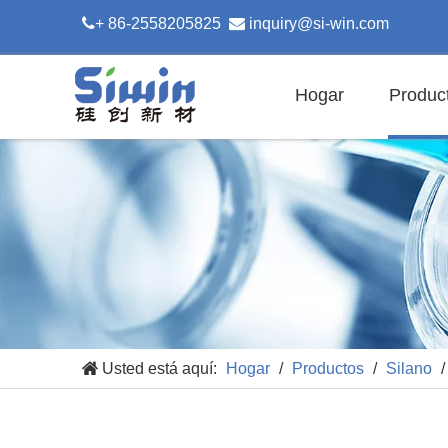

+ 86-2558205825

inquiry@si-win.com
Hogar
Produc
Usted está aquí:
Hogar
/
Productos
/
Silano