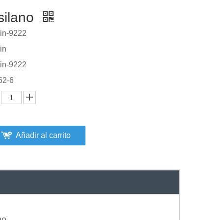
isilano
in-9222
in
in-9222
62-6
Añadir al carrito
no