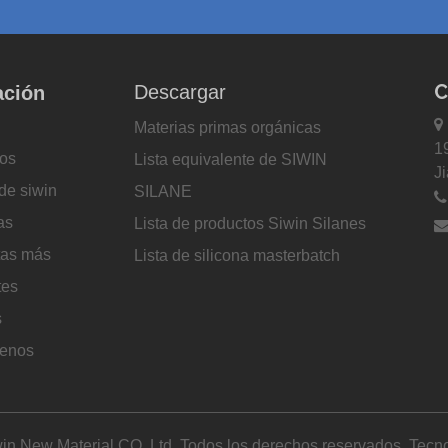
C
Descargar
ación

Materias primas orgánicas
1
os
Lista equivalente de SIWIN
J
de siwin
SILANE
as
Lista de productos Siwin Silanes
tas más
Lista de silicona masterbatch
tes
s
tenos
in New Material CO. Ltd. Todos los derechos reservados. Tecno