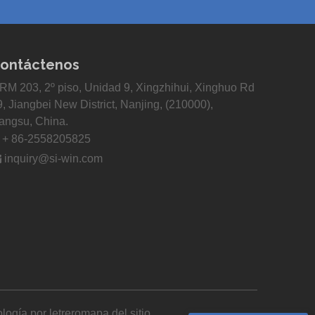
ontáctenos
RM 203, 2º piso, Unidad 9, Xingzhihui, Xinghuo Rd
9, Jiangbei New District, Nanjing, (210000),
iangsu, China.

+ 86-2558205825

inquiry@si-win.com
logía por
letrero
mapa del sitio