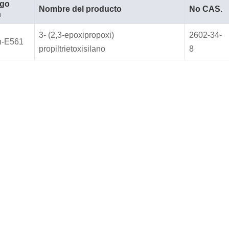
igo
Nombre del producto
No CAS.
n
3- (2,3-epoxipropoxi)
2602-34-
n-E561
propiltrietoxisilano
8