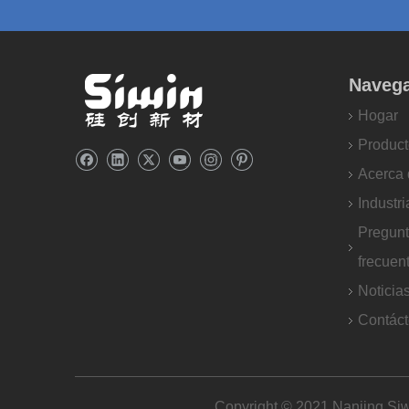
Naveg
Hogar
Product
Acerca 
Industri
Pregun
frecuen
Noticia
Contác
Copyright © 2021 Nanjing Siw