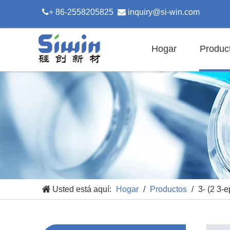

+ 86-2558205825

inquiry@si-win.com
Hogar
Produc
Usted está aquí:
Hogar
/
Productos
/
3- (2 3-e