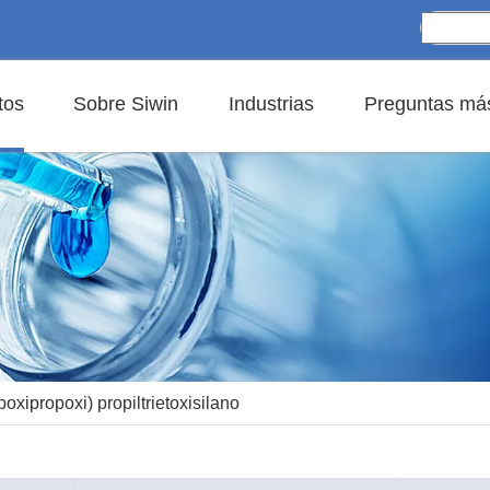
tos
Sobre Siwin
Industrias
Preguntas más
poxipropoxi) propiltrietoxisilano