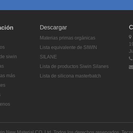
C
Descargar
ación

Materias primas orgánicas
1
os
Lista equivalente de SIWIN
J
de siwin
SILANE
as
Lista de productos Siwin Silanes
tas más
Lista de silicona masterbatch
tes
s
tenos
in New Material CO. Ltd. Todos los derechos reservados. Tecno