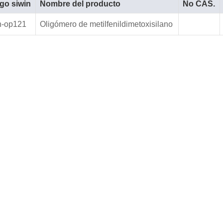
go siwin
Nombre del producto
No CAS.
n-op121
Oligómero de metilfenildimetoxisilano