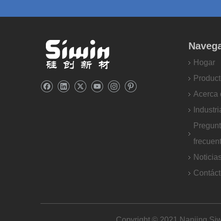
Naveg
Hogar
Product
Acerca 
Industri
Pregun
frecuen
Noticia
Contác
Copyright © 2021 Nanjing Siw