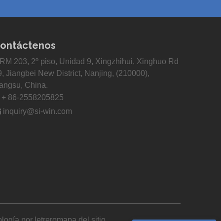
ontáctenos
RM 203, 2º piso, Unidad 9, Xingzhihui, Xinghuo Rd
9, Jiangbei New District, Nanjing, (210000),
iangsu, China.

+ 86-2558205825

inquiry@si-win.com
logía por
letrero
mapa del sitio