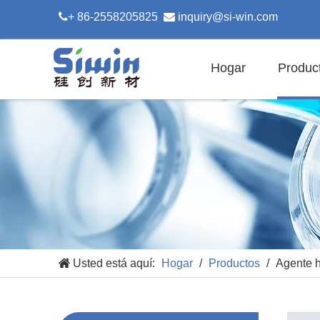

+ 86-2558205825

inquiry@si-win.com
Hogar
Produc
Usted está aquí:
Hogar
/
Productos
/
Agente h