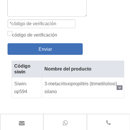
Enviar
Código
Nombre del producto
siwin
Siwin-
3-metacriloxipropiltris (trimetilsiloxi)
op594
silano