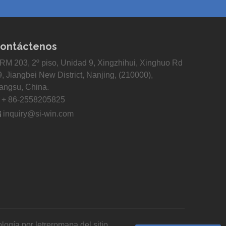
ontáctenos
RM 203, 2º piso, Unidad 9, Xingzhihui, Xinghuo Rd
9, Jiangbei New District, Nanjing, (210000),
iangsu, China.

+ 86-2558205825

inquiry@si-win.com
logía por
letrero
mapa del sitio