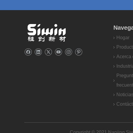
Naveg
Hogar
Product
Acerca 
Industri
Pregun
frecuen
Noticia
Contác
Copyright © 2021 Nanjing Siw