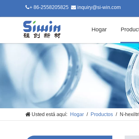

+ 86-2558205825

inquiry@si-win.com
Hogar
Produc
Usted está aquí:
Hogar
/
Productos
/
N-hexilt