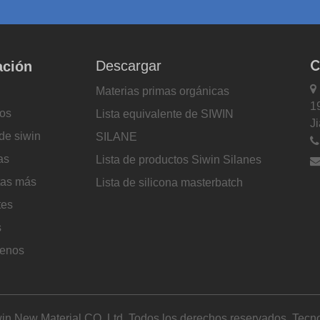
C
Descargar
ación

Materias primas orgánicas
1
os
Lista equivalente de SIWIN
J
de siwin
SILANE
as
Lista de productos Siwin Silanes
tas más
Lista de silicona masterbatch
tes
s
tenos
in New Material CO. Ltd. Todos los derechos reservados. Tecno