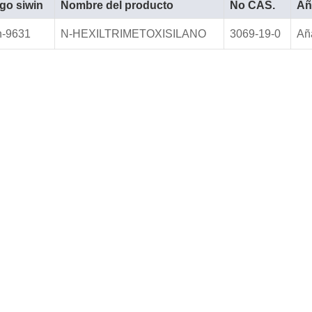
go siwin
Nombre del producto
No CAS.
Añ
n-9631
N-HEXILTRIMETOXISILANO
3069-19-0
Aña