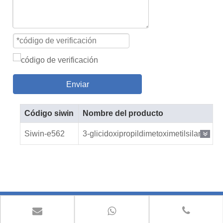
Enviar
Código siwin
Nombre del producto
Siwin-e562
3-glicidoxipropildimetoximetilsilano
Contáctenos