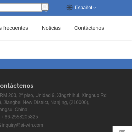
Español
 frecuentes
Noticias
Contáctenos
ontáctenos
RM 203, 2º piso, Unidad 9, Xingzhihui, Xinghuo Rd
9, Jiangbei New District, Nanjing, (210000),
iangsu, China.

+ 86-2558205825

inquiry@si-win.com