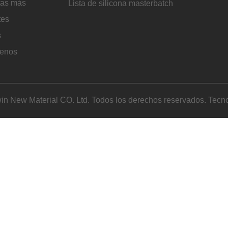
tas más
Lista de silicona masterbatch
tes
s
tenos
in New Material CO. Ltd. Todos los derechos reservados. Tecno