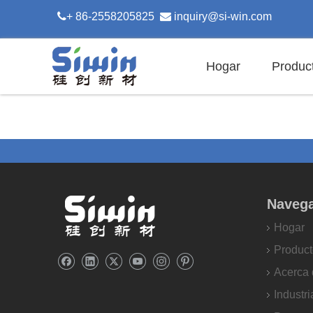

+ 86-2558205825

inquiry@si-win.com
Hogar
Produc
Naveg
Hogar
Product
Acerca 
Industri