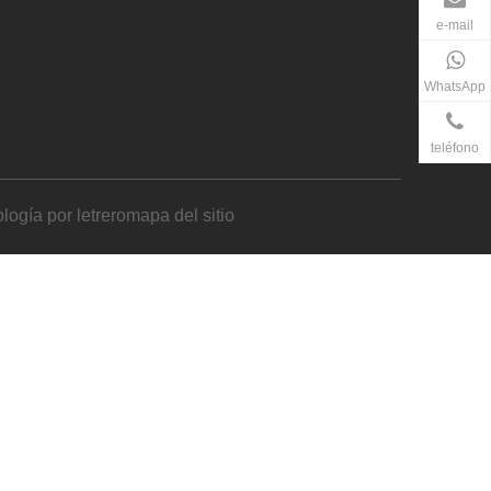
e-mail
WhatsApp
teléfono
logía por
letrero
mapa del sitio