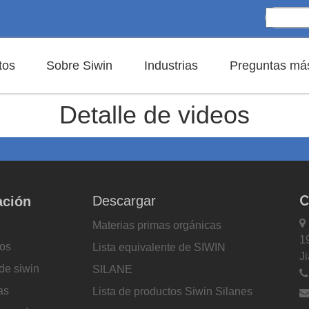
tos
Sobre Siwin
Industrias
Preguntas más
Detalle de videos
C
Descargar
ación

Materias primas orgánicas
1
os
Lista equivalente de SIWIN
J
de siwin
SILANE
as
Lista de productos Siwin Silanes